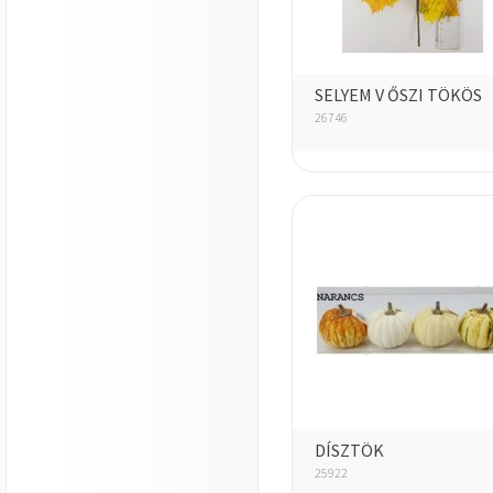
SELYEM V ŐSZI TÖKÖS
26746
DÍSZTÖK
25922