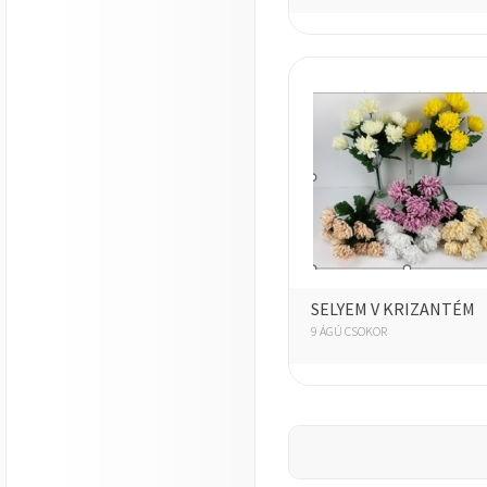
SELYEM V KRIZANTÉM
9 ÁGÚ CSOKOR