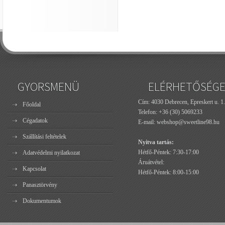
GYORSMENÜ
ELÉRHETŐSÉG
Cím: 4030 Debrecen, Epreskert u. 1.
Főoldal
Telefon:
+36 (30) 5069233
Cégadatok
E-mail:
webshop@sweetline98.hu
Szállítási feltételek
Nyitva tartás:
Hétfő-Péntek: 7:30-17:00
Adatvédelmi nyilatkozat
Áruátvétel:
Kapcsolat
Hétfő-Péntek: 8:00-15:00
Panasztörvény
Dokumentumok