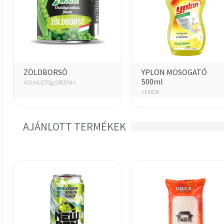
ZÖLDBORSÓ
YPLON MOSOGATÓ
500ml
425ml/270g GREENH.
LEMON
AJÁNLOTT TERMÉKEK