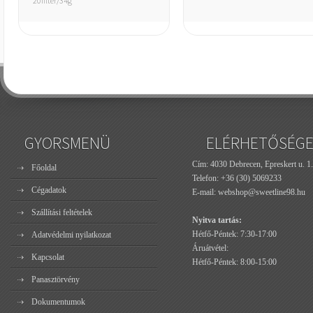
20filter/34g
GYORSMENÜ
ELÉRHETŐSÉG
Cím: 4030 Debrecen, Epreskert u. 1.
Főoldal
Telefon:
+36 (30) 5069233
Cégadatok
E-mail:
webshop@sweetline98.hu
Szállítási feltételek
Nyitva tartás:
Hétfő-Péntek: 7:30-17:00
Adatvédelmi nyilatkozat
Áruátvétel:
Kapcsolat
Hétfő-Péntek: 8:00-15:00
Panasztörvény
Dokumentumok