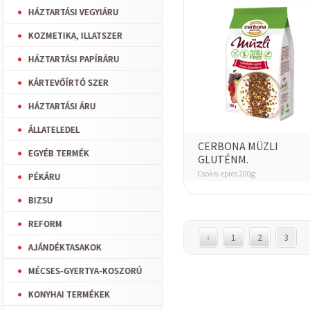
HÁZTARTÁSI VEGYIÁRU
KOZMETIKA, ILLATSZER
HÁZTARTÁSI PAPÍRÁRU
KÁRTEVŐÍRTÓ SZER
HÁZTARTÁSI ÁRU
ÁLLATELEDEL
CERBONA MÜZLI
EGYÉB TERMÉK
GLUTÉNM.
Csokis-epres 200g
PÉKÁRU
BIZSU
REFORM
‹
1
2
3
AJÁNDÉKTASAKOK
MÉCSES-GYERTYA-KOSZORÚ
KONYHAI TERMÉKEK