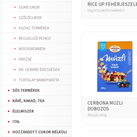
RICE UP FEHÉRJESZEL
GUMICUKOR
50g KOLLAGÉN NARANCS
SZŐLŐCUKOR
ASZALT TERMÉKEK
REGGELIZŐ PEHELY
MOGYORÓKRÉM
DRAZSÉ
DR. GERARD ÉDESSÉGEK
TORTALAP BABAPISKÓTA
SÓS TERMÉKEK
KÁVÉ, KAKAÓ, TEA
CERBONA MÜZLI
DOBOZOS
ÉLELMISZER
Áfonyás 200g
ITAL
HOZZÁADOTT CUKOR NÉLKÜLI