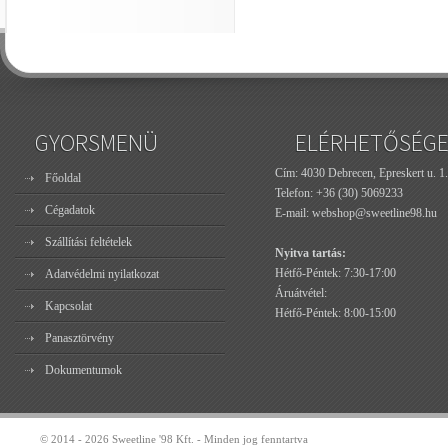
GYORSMENÜ
ELÉRHETŐSÉG
Cím: 4030 Debrecen, Epreskert u. 1.
Főoldal
Telefon:
+36 (30) 5069233
Cégadatok
E-mail:
webshop@sweetline98.hu
Szállítási feltételek
Nyitva tartás:
Hétfő-Péntek: 7:30-17:00
Adatvédelmi nyilatkozat
Áruátvétel:
Kapcsolat
Hétfő-Péntek: 8:00-15:00
Panasztörvény
Dokumentumok
© 2014 - 2026 Sweetline '98 Kft. - Minden jog fenntartva