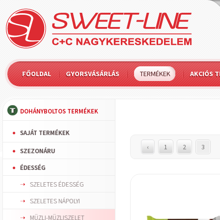
FŐOLDAL
GYORSVÁSÁRLÁS
TERMÉKEK
AKCIÓS 
DOHÁNYBOLTOS TERMÉKEK
SAJÁT TERMÉKEK
‹
1
2
3
SZEZONÁRU
ÉDESSÉG
SZELETES ÉDESSÉG
SZELETES NÁPOLYI
MÜZLI-MÜZLISZELET