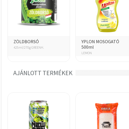
ZÖLDBORSÓ
YPLON MOSOGATÓ
500ml
425ml/270g GREENH.
LEMON
AJÁNLOTT TERMÉKEK