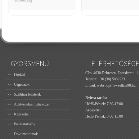
20filter/34g
GYORSMENÜ
ELÉRHETŐSÉG
Cím: 4030 Debrecen, Epreskert u. 1.
Főoldal
Telefon:
+36 (30) 5069233
Cégadatok
E-mail:
webshop@sweetline98.hu
Szállítási feltételek
Nyitva tartás:
Hétfő-Péntek: 7:30-17:00
Adatvédelmi nyilatkozat
Áruátvétel:
Kapcsolat
Hétfő-Péntek: 8:00-15:00
Panasztörvény
Dokumentumok