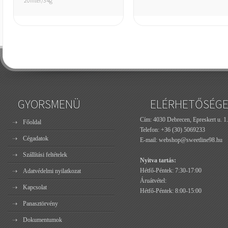
20filter/34g
GYORSMENÜ
ELÉRHETŐSÉG
Cím: 4030 Debrecen, Epreskert u. 1.
Főoldal
Telefon:
+36 (30) 5069233
Cégadatok
E-mail:
webshop@sweetline98.hu
Szállítási feltételek
Nyitva tartás:
Hétfő-Péntek: 7:30-17:00
Adatvédelmi nyilatkozat
Áruátvétel:
Kapcsolat
Hétfő-Péntek: 8:00-15:00
Panasztörvény
Dokumentumok