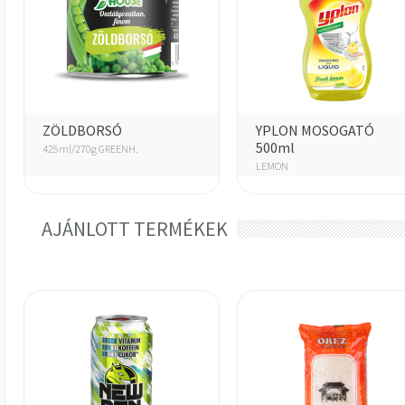
ZÖLDBORSÓ
YPLON MOSOGATÓ
500ml
425ml/270g GREENH.
LEMON
AJÁNLOTT TERMÉKEK