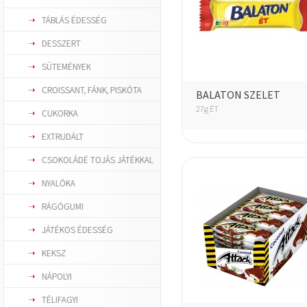
TÁBLÁS ÉDESSÉG
DESSZERT
SÜTEMÉNYEK
CROISSANT, FÁNK, PISKÓTA
BALATON SZELET
27g ÉT
CUKORKA
EXTRUDÁLT
CSOKOLÁDÉ TOJÁS JÁTÉKKAL
NYALÓKA
RÁGÓGUMI
JÁTÉKOS ÉDESSÉG
KEKSZ
NÁPOLYI
TÉLIFAGYI