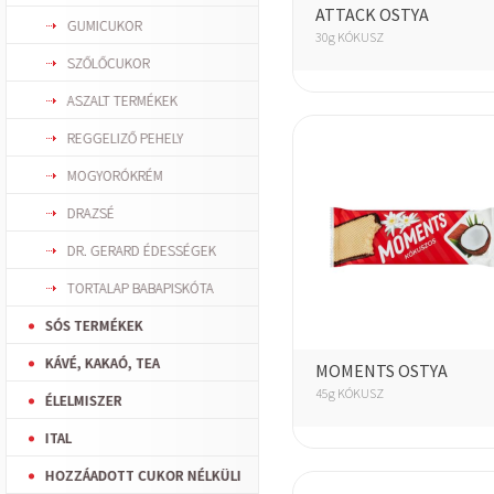
ATTACK OSTYA
GUMICUKOR
30g KÓKUSZ
SZŐLŐCUKOR
ASZALT TERMÉKEK
REGGELIZŐ PEHELY
MOGYORÓKRÉM
DRAZSÉ
DR. GERARD ÉDESSÉGEK
TORTALAP BABAPISKÓTA
SÓS TERMÉKEK
KÁVÉ, KAKAÓ, TEA
MOMENTS OSTYA
45g KÓKUSZ
ÉLELMISZER
ITAL
HOZZÁADOTT CUKOR NÉLKÜLI