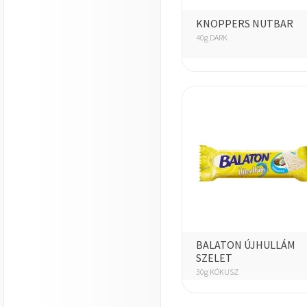
KNOPPERS NUTBAR
40g DARK
BALATON ÚJHULLÁM
SZELET
30g KÓKUSZ