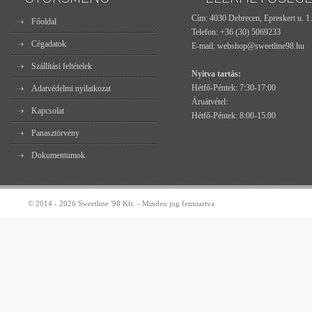
Cím: 4030 Debrecen, Epreskert u. 1.
Főoldal
Telefon:
+36 (30) 5069233
Cégadatok
E-mail:
webshop@sweetline98.hu
Szállítási feltételek
Nyitva tartás:
Hétfő-Péntek: 7:30-17:00
Adatvédelmi nyilatkozat
Áruátvétel:
Kapcsolat
Hétfő-Péntek: 8:00-15:00
Panasztörvény
Dokumentumok
© 2014 - 2026 Sweetline '98 Kft. - Minden jog fenntartva