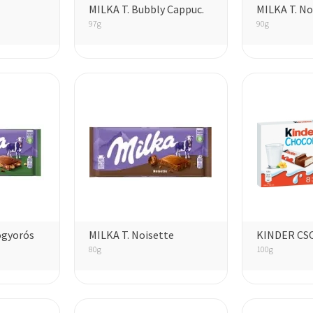
MILKA T. Bubbly Cappuc.
MILKA T. No
97g
90g
ogyorós
MILKA T. Noisette
KINDER CS
80g
100g