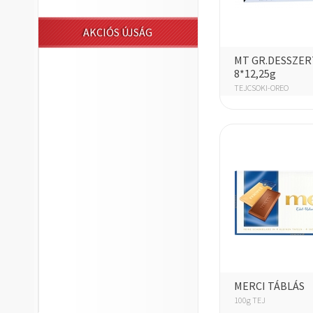
AKCIÓS ÚJSÁG
MT GR.DESSZER
8*12,25g
TEJCSOKI-OREO
MERCI TÁBLÁS
100g TEJ