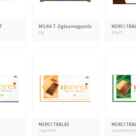
T
MILKA T. .Egészmogyorós
MERCI TÁB
95g
100g ÉT
MERCI TÁBLÁS
MERCI TÁB
100g KÁVÉS
100g MANDULÁ