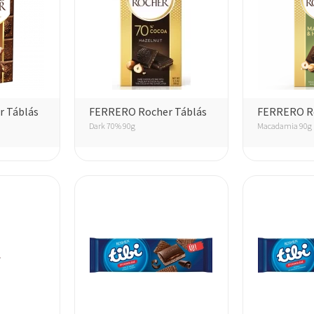
 Táblás
FERRERO Rocher Táblás
FERRERO Ro
Dark 70% 90g
Macadamia 90g