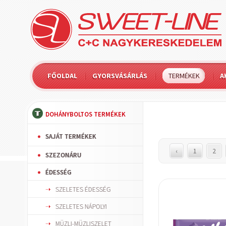
FŐOLDAL
GYORSVÁSÁRLÁS
TERMÉKEK
A
DOHÁNYBOLTOS TERMÉKEK
SAJÁT TERMÉKEK
‹
1
2
SZEZONÁRU
ÉDESSÉG
SZELETES ÉDESSÉG
SZELETES NÁPOLYI
MÜZLI-MÜZLISZELET