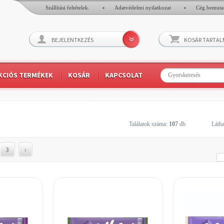
Szállítási feltételek.
Adatvédelmi nyilatkozat
Cég bemuta
BEJELENTKEZÉS
KOSÁR TARTA
KCIÓS TERMÉKEK
KOSÁR
KAPCSOLAT
Találatok száma:
107
db
Látha
3
›