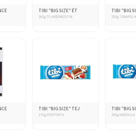
NCE
TIBI "BIG SIZE" ÉT
TIBI "BIG S
265g TEJKRÉM&OSTYA
290g TIRAMISU 
NCE
TIBI "BIG SIZE" TEJ
TIBI "BIG S
275g EPERTORTA
280g MANDULA