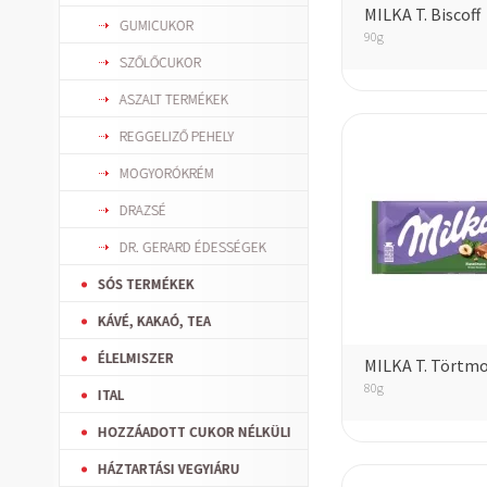
MILKA T. Biscoff
GUMICUKOR
90g
SZŐLŐCUKOR
ASZALT TERMÉKEK
REGGELIZŐ PEHELY
MOGYORÓKRÉM
DRAZSÉ
DR. GERARD ÉDESSÉGEK
SÓS TERMÉKEK
KÁVÉ, KAKAÓ, TEA
ÉLELMISZER
MILKA T. Törtm
80g
ITAL
HOZZÁADOTT CUKOR NÉLKÜLI
HÁZTARTÁSI VEGYIÁRU