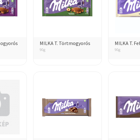
Mogyorós
MILKA T. Törtmogyorós
MILKA T. Fe
90g
90g