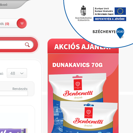
tkozó
LMA
(
0
)
AKCIÓS AJÁNLAT
tó:
Rendezés: