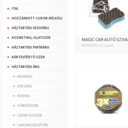
ITAL
HOZZÁADOTT CUKOR NÉLKÜLI
HÁZTARTÁSI VEGYIÁRU
KOZMETIKA, ILLATSZER
MAGIC CAR AUTÓ SZIVA
FENYESÍTŐ (4,71 pont)
HÁZTARTÁSI PAPÍRÁRU
KÁRTEVŐÍRTÓ SZER
HÁZTARTÁSI ÁRU
MŰANYAG
ÜVEGÁRU
KONYHA
FÜRDŐSZOBA
SZEMETESZSÁK
LAKÁSKIEGÉSZÍTŐK