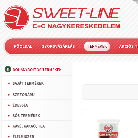
FŐOLDAL
GYORSVÁSÁRLÁS
TERMÉKEK
AKCIÓS 
DOHÁNYBOLTOS TERMÉKEK
SAJÁT TERMÉKEK
SZEZONÁRU
ÉDESSÉG
SÓS TERMÉKEK
KÁVÉ, KAKAÓ, TEA
ÉLELMISZER