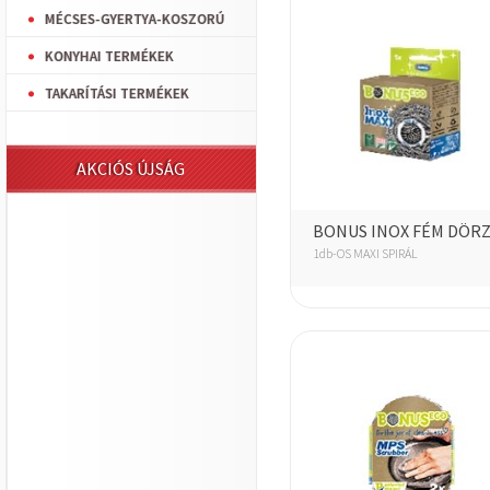
MÉCSES-GYERTYA-KOSZORÚ
KONYHAI TERMÉKEK
TAKARÍTÁSI TERMÉKEK
AKCIÓS ÚJSÁG
BONUS INOX FÉM DÖRZ
1db-OS MAXI SPIRÁL