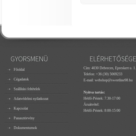
GYORSMENÜ
ELÉRHETŐSÉG
Cím: 4030 Debrecen, Epreskert u. 1.
Főoldal
Telefon:
+36 (30) 5069233
Cégadatok
E-mail:
webshop@sweetline98.hu
Szállítási feltételek
Nyitva tartás:
Hétfő-Péntek: 7:30-17:00
Adatvédelmi nyilatkozat
Áruátvétel:
Kapcsolat
Hétfő-Péntek: 8:00-15:00
Panasztörvény
Dokumentumok