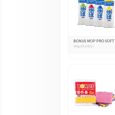
BONUS MOP PRO SOFT
160g ZÖLD B221