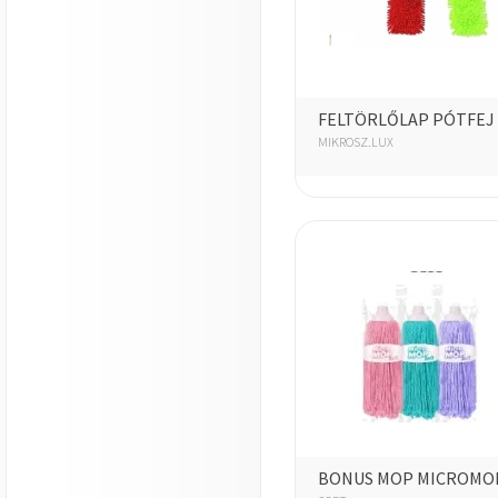
FELTÖRLŐLAP PÓTFEJ
MIKROSZ.LUX
BONUS MOP MICROMO