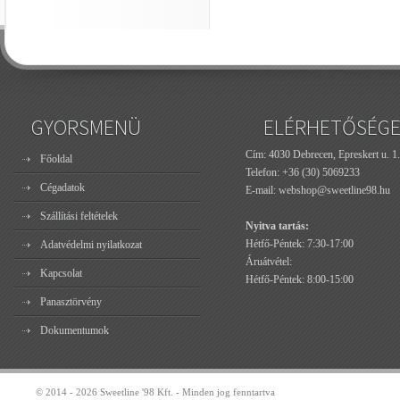
GYORSMENÜ
ELÉRHETŐSÉG
Cím: 4030 Debrecen, Epreskert u. 1.
Főoldal
Telefon:
+36 (30) 5069233
Cégadatok
E-mail:
webshop@sweetline98.hu
Szállítási feltételek
Nyitva tartás:
Hétfő-Péntek: 7:30-17:00
Adatvédelmi nyilatkozat
Áruátvétel:
Kapcsolat
Hétfő-Péntek: 8:00-15:00
Panasztörvény
Dokumentumok
© 2014 - 2026 Sweetline '98 Kft. - Minden jog fenntartva