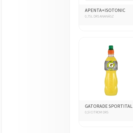
APENTA+ISOTONIC
0,75L DRS ANANÁSZ
GATORADE SPORTITAL
0,5l CITROM DRS