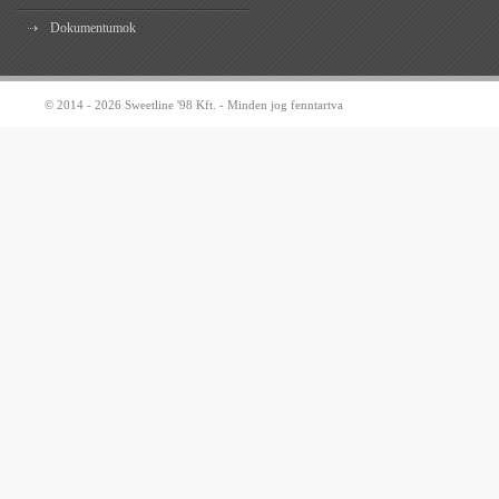
Dokumentumok
© 2014 - 2026 Sweetline '98 Kft. - Minden jog fenntartva