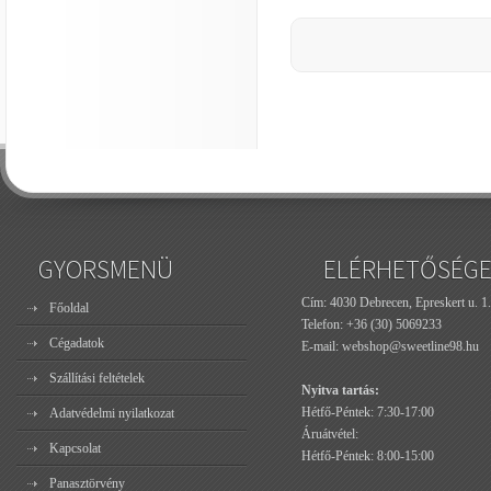
GYORSMENÜ
ELÉRHETŐSÉG
Cím: 4030 Debrecen, Epreskert u. 1.
Főoldal
Telefon:
+36 (30) 5069233
Cégadatok
E-mail:
webshop@sweetline98.hu
Szállítási feltételek
Nyitva tartás:
Hétfő-Péntek: 7:30-17:00
Adatvédelmi nyilatkozat
Áruátvétel:
Kapcsolat
Hétfő-Péntek: 8:00-15:00
Panasztörvény