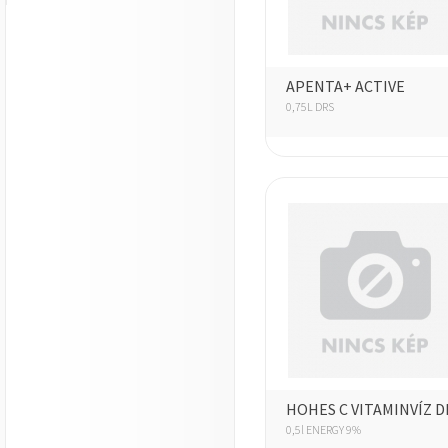
APENTA+ ACTIVE
0,75L DRS
HOHES C VITAMINVÍZ D
0,5l ENERGY 9%