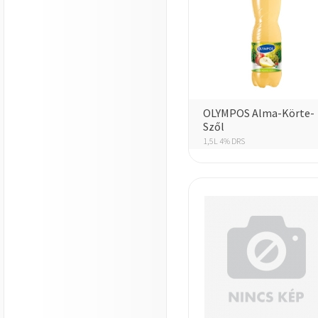
OLYMPOS Alma-Körte-
Szől
1,5L 4% DRS