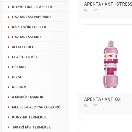
APENTA+ ANTI-STRES
KOZMETIKA, ILLATSZER
0,75L DRS
HÁZTARTÁSI PAPÍRÁRU
KÁRTEVŐÍRTÓ SZER
HÁZTARTÁSI ÁRU
ÁLLATELEDEL
EGYÉB TERMÉK
PÉKÁRU
BIZSU
REFORM
AJÁNDÉKTASAKOK
APENTA+ ANTIOX
0,75L DRS
MÉCSES-GYERTYA-KOSZORÚ
KONYHAI TERMÉKEK
TAKARÍTÁSI TERMÉKEK