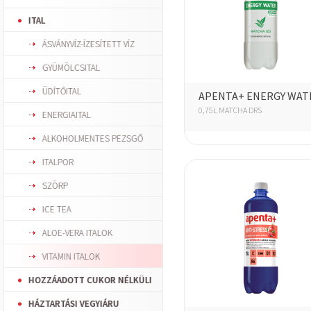
ITAL
ÁSVÁNYVÍZ-ÍZESÍTETT VÍZ
GYÜMÖLCSITAL
ÜDÍTŐITAL
APENTA+ ENERGY WAT
0,75L MATCHA DRS
ENERGIAITAL
ALKOHOLMENTES PEZSGŐ
ITALPOR
SZÖRP
ICE TEA
ALOE-VERA ITALOK
VITAMIN ITALOK
HOZZÁADOTT CUKOR NÉLKÜLI
HÁZTARTÁSI VEGYIÁRU