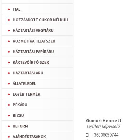
ITAL
HOZZÁADOTT CUKOR NÉLKÜLI
HÁZTARTÁSI VEGYIÁRU
KOZMETIKA, ILLATSZER
HÁZTARTÁSI PAPÍRÁRU
KÁRTEVŐÍRTÓ SZER
HÁZTARTÁSI ÁRU
ÁLLATELEDEL
EGYÉB TERMÉK
PÉKÁRU
BIZSU
Gömöri Henriett
Területi képviselő
REFORM
+36306059744
AJÁNDÉKTASAKOK