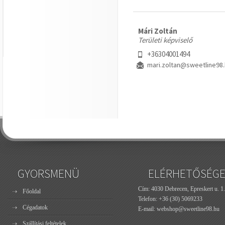
Mári Zoltán
Területi képviselő
+36304001494
mari.zoltan@sweetline98
GYORSMENÜ
ELÉRHETŐSÉG
Cím: 4030 Debrecen, Epreskert u. 1.
Főoldal
Telefon:
+36 (30) 5069233
Cégadatok
E-mail:
webshop@sweetline98.hu
Szállítási feltételek