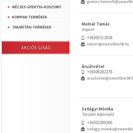
gomori.henriett@sweetli
MÉCSES-GYERTYA-KOSZORÚ
KONYHAI TERMÉKEK
Molnár Tamás
TAKARÍTÁSI TERMÉKEK
Import
+36305312038
import@sweetline98.hu
AKCIÓS ÚJSÁG
Áruátvétel
+36306262276
aruatvetel@sweetline98.
Szilágyi Mónika
Területi képviselő
+36303200266
szilagyi.monika@sweetlin