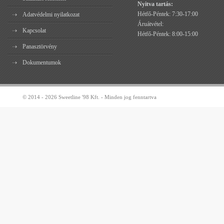
Nyitva tartás:
Hétfő-Péntek: 7:30-17:00
Adatvédelmi nyilatkozat
Áruátvétel:
Kapcsolat
Hétfő-Péntek: 8:00-15:00
Panasztörvény
Dokumentumok
© 2014 - 2026 Sweetline '98 Kft. - Minden jog fenntartva