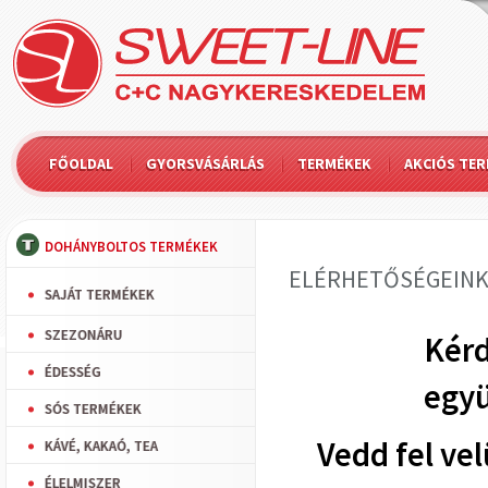
FŐOLDAL
GYORSVÁSÁRLÁS
TERMÉKEK
AKCIÓS TE
DOHÁNYBOLTOS TERMÉKEK
ELÉRHETŐSÉGEIN
SAJÁT TERMÉKEK
SZEZONÁRU
Kérd
ÉDESSÉG
együ
SÓS TERMÉKEK
Vedd fel ve
KÁVÉ, KAKAÓ, TEA
ÉLELMISZER