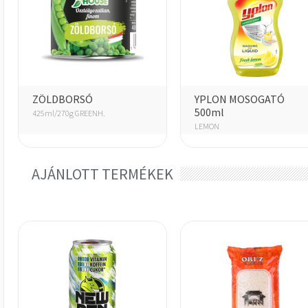
ZÖLDBORSÓ
YPLON MOSOGATÓ
500ml
425ml/270g GREENH.
LEMON
AJÁNLOTT TERMÉKEK