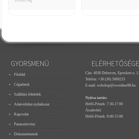
20filter/34g
GYORSMENÜ
ELÉRHETŐSÉG
Cím: 4030 Debrecen, Epreskert u. 1.
Főoldal
Telefon:
+36 (30) 5069233
Cégadatok
E-mail:
webshop@sweetline98.hu
Szállítási feltételek
Nyitva tartás:
Hétfő-Péntek: 7:30-17:00
Adatvédelmi nyilatkozat
Áruátvétel:
Kapcsolat
Hétfő-Péntek: 8:00-15:00
Panasztörvény
Dokumentumok