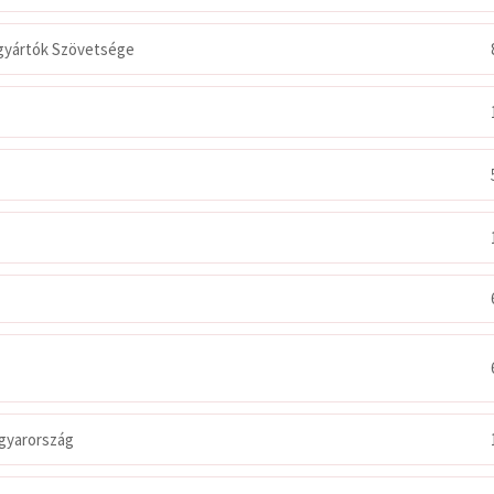
gyártók Szövetsége
gyarország