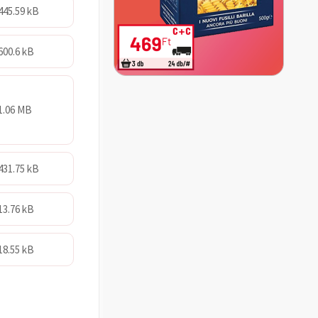
445.59 kB
600.6 kB
1.06 MB
431.75 kB
13.76 kB
18.55 kB