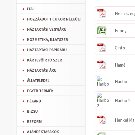
ITAL
Élelmiszer
HOZZÁADOTT CUKOR NÉLKÜLI
HÁZTARTÁSI VEGYIÁRU
Foody
KOZMETIKA, ILLATSZER
Ginto
HÁZTARTÁSI PAPÍRÁRU
KÁRTEVŐÍRTÓ SZER
Hamé
HÁZTARTÁSI ÁRU
ÁLLATELEDEL
Haribo
EGYÉB TERMÉK
Haribo 2
PÉKÁRU
BIZSU
Henkel Ma
REFORM
AJÁNDÉKTASAKOK