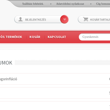
Szállítási feltételek.
Adatvédelmi nyilatkozat
Cég bemuta
BEJELENTKEZÉS
KOSÁR TARTA
IÓS TERMÉKEK
KOSÁR
KAPCSOLAT
UMOK
gorinfláció