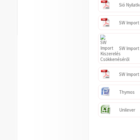
Sió Nyilat
SW Import -
SW Import 
SW Import
Thymos
Unilever