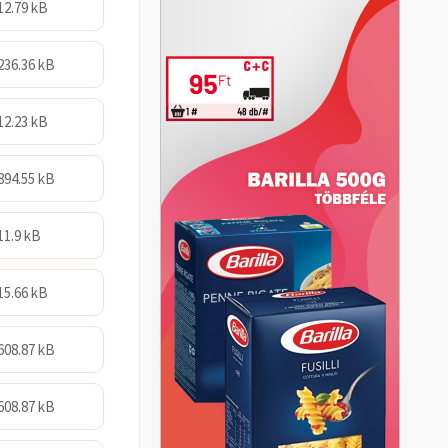
12.79 kB
236.36 kB
12.23 kB
894.55 kB
11.9 kB
15.66 kB
608.87 kB
608.87 kB