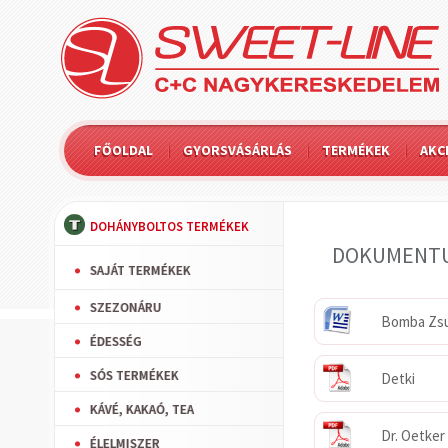
FŐOLDAL
GYORSVÁSÁRLÁS
TERMÉKEK
AKC
DOHÁNYBOLTOS TERMÉKEK
DOKUMENT
SAJÁT TERMÉKEK
SZEZONÁRU
Bomba Zsu
ÉDESSÉG
SÓS TERMÉKEK
Detki
KÁVÉ, KAKAÓ, TEA
Dr. Oetker
ÉLELMISZER