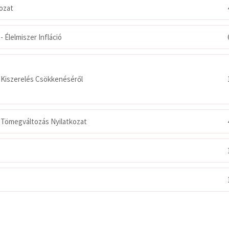
kozat
 Élelmiszer Infláció
Kiszerelés Csökkenéséről
 Tömegváltozás Nyilatkozat