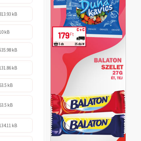
813.93 kB
10 kB
535.98 kB
131.86 kB
63.5 kB
63.5 kB
134.11 kB