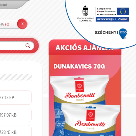
tkozó
LMA
(
0
)
AKCIÓS AJÁNLAT
67.15 kB
597.07 kB
728.45 kB