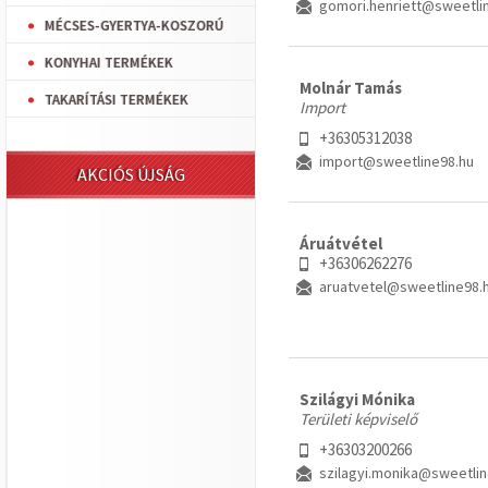
gomori.henriett@sweetli
MÉCSES-GYERTYA-KOSZORÚ
KONYHAI TERMÉKEK
Molnár Tamás
TAKARÍTÁSI TERMÉKEK
Import
+36305312038
import@sweetline98.hu
AKCIÓS ÚJSÁG
Áruátvétel
+36306262276
aruatvetel@sweetline98.
Szilágyi Mónika
Területi képviselő
+36303200266
szilagyi.monika@sweetlin