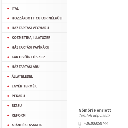
ITAL
HOZZÁADOTT CUKOR NÉLKÜLI
HÁZTARTÁSI VEGYIÁRU
KOZMETIKA, ILLATSZER
HÁZTARTÁSI PAPÍRÁRU
KÁRTEVŐÍRTÓ SZER
HÁZTARTÁSI ÁRU
ÁLLATELEDEL
EGYÉB TERMÉK
PÉKÁRU
BIZSU
Gömöri Henriett
Területi képviselő
REFORM
+36306059744
AJÁNDÉKTASAKOK