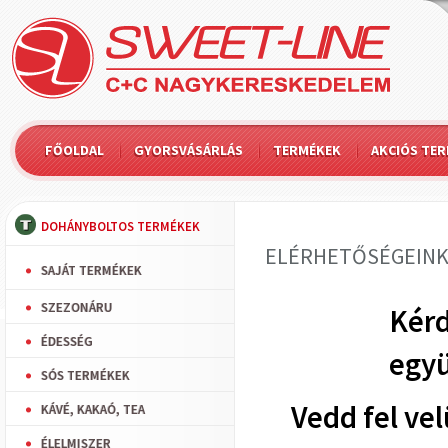
FŐOLDAL
GYORSVÁSÁRLÁS
TERMÉKEK
AKCIÓS TE
DOHÁNYBOLTOS TERMÉKEK
ELÉRHETŐSÉGEIN
SAJÁT TERMÉKEK
SZEZONÁRU
Kérd
ÉDESSÉG
együ
SÓS TERMÉKEK
Vedd fel ve
KÁVÉ, KAKAÓ, TEA
ÉLELMISZER