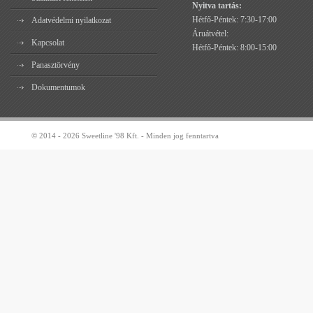
Nyitva tartás:
Hétfő-Péntek: 7:30-17:00
Adatvédelmi nyilatkozat
Áruátvétel:
Kapcsolat
Hétfő-Péntek: 8:00-15:00
Panasztörvény
Dokumentumok
© 2014 - 2026 Sweetline '98 Kft. - Minden jog fenntartva