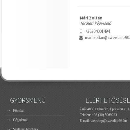
Mári Zoltán
Területi képviselő
+36304001494
mari.zoltan@sweetline98
GYORSMENÜ
ELÉRHETŐSÉG
Cím: 4030 Debrecen, Epreskert u. 1.
Főoldal
Telefon:
+36 (30) 5069233
Cégadatok
E-mail:
webshop@sweetline98.hu
Szállítási feltételek