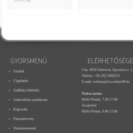
20filter/34g
GYORSMENÜ
ELÉRHETŐSÉG
Cím: 4030 Debrecen, Epreskert u. 1.
Főoldal
Telefon:
+36 (30) 5069233
Cégadatok
E-mail:
webshop@sweetline98.hu
Szállítási feltételek
Nyitva tartás:
Hétfő-Péntek: 7:30-17:00
Adatvédelmi nyilatkozat
Áruátvétel:
Kapcsolat
Hétfő-Péntek: 8:00-15:00
Panasztörvény
Dokumentumok