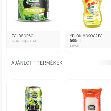
ZÖLDBORSÓ
YPLON MOSOGATÓ
500ml
425ml/270g GREENH.
LEMON
AJÁNLOTT TERMÉKEK